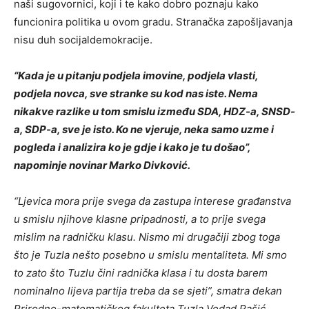
naši sugovornici, koji i te kako dobro poznaju kako
funcionira politika u ovom gradu. Stranačka zapošljavanja
nisu duh socijaldemokracije.
“Kada je u pitanju podjela imovine, podjela vlasti,
podjela novca, sve stranke su kod nas iste. Nema
nikakve razlike u tom smislu između SDA, HDZ-a, SNSD-
a, SDP-a, sve je isto. Ko ne vjeruje, neka samo uzme i
pogleda i analizira ko je gdje i kako je tu došao”,
napominje novinar Marko Divković.
“Ljevica mora prije svega da zastupa interese građanstva
u smislu njihove klasne pripadnosti, a to prije svega
mislim na radničku klasu. Nismo mi drugačiji zbog toga
što je Tuzla nešto posebno u smislu mentaliteta. Mi smo
to zato što Tuzlu čini radnička klasa i tu dosta barem
nominalno lijeva partija treba da se sjeti”, smatra dekan
Prirodno-matematičkog fakulteta Tuzla Vedad Pašić.