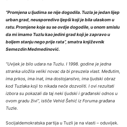
“Promjena u ljudima se nije dogodila. Tuzla je jedan lijep
urban grad, neusporedivo ljepši koji je bila ulaskom u
ratu. Promjene koje su se ovdje dogodile, u onom smislu
da mi imamo Tuzlu kao jedini grad koji je zapravo u
boljem stanju nego prije rata”, smatra književnik
Semezdin Medmedinović.
“Uvijek je bilo udara na Tuzlu. I 1998. godine je jedna
stranka uložila veliki novac da bi preuzela vlast. Međutim,
ima prkos, ima inat, ima dostojanstvo, ima ljudski obraz
kod Tuzlaka koji to nikada neće dozvoliti. I ovi rezultati
izbora su pokazali da taj neki ljudski i građanski odnos u
ovom gradu živi”, ističe Vehid Šehić iz Foruma građana
Tuzle.
Socijaldemokratska partija u Tuzli je na vlasti – oduvijek.