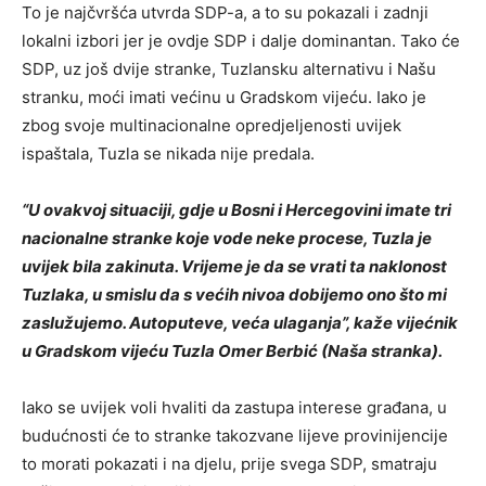
To je najčvršća utvrda SDP-a, a to su pokazali i zadnji
lokalni izbori jer je ovdje SDP i dalje dominantan. Tako će
SDP, uz još dvije stranke, Tuzlansku alternativu i Našu
stranku, moći imati većinu u Gradskom vijeću. Iako je
zbog svoje multinacionalne opredjeljenosti uvijek
ispaštala, Tuzla se nikada nije predala.
“U ovakvoj situaciji, gdje u Bosni i Hercegovini imate tri
nacionalne stranke koje vode neke procese, Tuzla je
uvijek bila zakinuta. Vrijeme je da se vrati ta naklonost
Tuzlaka, u smislu da s većih nivoa dobijemo ono što mi
zaslužujemo. Autoputeve, veća ulaganja”, kaže vijećnik
u Gradskom vijeću Tuzla Omer Berbić (Naša stranka).
Iako se uvijek voli hvaliti da zastupa interese građana, u
budućnosti će to stranke takozvane lijeve provinijencije
to morati pokazati i na djelu, prije svega SDP, smatraju