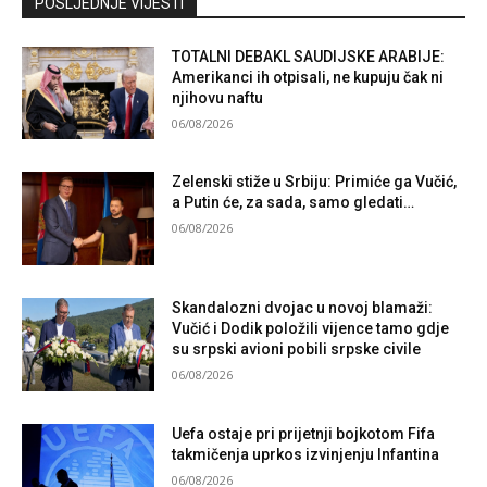
POSLJEDNJE VIJESTI
TOTALNI DEBAKL SAUDIJSKE ARABIJE:
Amerikanci ih otpisali, ne kupuju čak ni
njihovu naftu
06/08/2026
Zelenski stiže u Srbiju: Primiće ga Vučić,
a Putin će, za sada, samo gledati…
06/08/2026
Skandalozni dvojac u novoj blamaži:
Vučić i Dodik položili vijence tamo gdje
su srpski avioni pobili srpske civile
06/08/2026
Uefa ostaje pri prijetnji bojkotom Fifa
takmičenja uprkos izvinjenju Infantina
06/08/2026