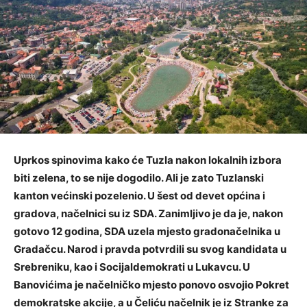
Uprkos spinovima kako će Tuzla nakon lokalnih izbora
biti zelena, to se nije dogodilo. Ali je zato Tuzlanski
kanton većinski pozelenio. U šest od devet općina i
gradova, načelnici su iz SDA. Zanimljivo je da je, nakon
gotovo 12 godina, SDA uzela mjesto gradonačelnika u
Gradačcu. Narod i pravda potvrdili su svog kandidata u
Srebreniku, kao i Socijaldemokrati u Lukavcu. U
Banovićima je načelničko mjesto ponovo osvojio Pokret
demokratske akcije, a u Čeliću načelnik je iz Stranke za