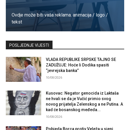
Ovdje može biti vaša reklama. animacija / logo /
tekst
Kontaktirajte nas
POSLJEDNJE VIJESTI
VLADA REPUBLIKE SRPSKE TAJNO SE
ZADUŽUJE: Hoće li Dodika spasiti
“jevrejska banka”
10/08/2026
Kusovac: Negator genocida iz Laktaša
ne hvali se da je Vučić primio svog
novog prijatelja Zelenskog a ne Putina. A
kad će bosanskog međeda...
10/08/2026
Pobjeda Borca protiv Veleža u sjeni