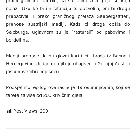
pratili granične patrole, pa su tačno znali gdje se koja
nalazi. Ukoliko bi im situacija to dozvolila, oni bi drogu
prebacivali i preko graničnog prelaza Seebergsattel”,
prenose austrijski mediji. Kada bi droga došla do
Salcburga, uglavnom su je “rasturali” po pabovima i
bordelima.
Mediji prenose da su glavni kuriri bili braća iz Bosne i
Hercegovine. Jedan od njih je uhapšen u Gornjoj Austriji
još u novembru mjesecu.
Podsjetimo, epilog ove racije je 49 osumnjičenih, koji se
terete za više od 200 krivičnih djela.
Post Views:
200