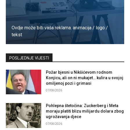
Ovdje može biti vaša reklama. animacija / logo /
tekst
Kontaktirajte nas
POSLJEDNJE VIJESTI
Požar bjesni u Nikšićevom rodnom
Konjicu, ali on ni mukajet… kulira u svojoj
omiljenoj pozi i grimasi
07/08/2026
Pohlepna štetočina: Zuckerberg i Meta
moraju platiti blizu milijardu dolara zbog
ugrožavanja djece
07/08/2026