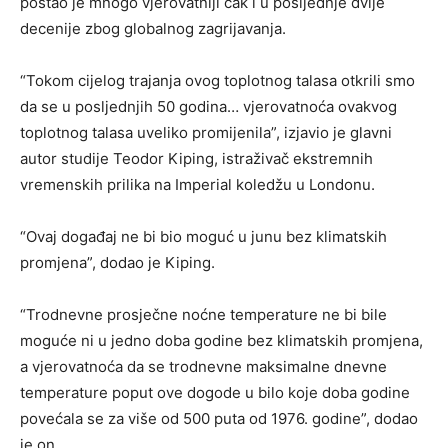
postao je mnogo vjerovatniji čak i u posljednje dvije
decenije zbog globalnog zagrijavanja.
“Tokom cijelog trajanja ovog toplotnog talasa otkrili smo
da se u posljednjih 50 godina… vjerovatnoća ovakvog
toplotnog talasa uveliko promijenila”, izjavio je glavni
autor studije Teodor Kiping, istraživač ekstremnih
vremenskih prilika na Imperial koledžu u Londonu.
“Ovaj događaj ne bi bio moguć u junu bez klimatskih
promjena”, dodao je Kiping.
“Trodnevne prosječne noćne temperature ne bi bile
moguće ni u jedno doba godine bez klimatskih promjena,
a vjerovatnoća da se trodnevne maksimalne dnevne
temperature poput ove dogode u bilo koje doba godine
povećala se za više od 500 puta od 1976. godine”, dodao
je on.