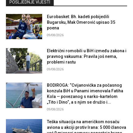
POSLJEDNJE VIJESTI
Eurobasket: Bh. kadeti pobijedili
Bugarsku, Mak Omerović upisao 35
poena
09/08/2026
Električni romobili u BiH između zakona i
pravnog vakuuma: Pravila još nema,
problemi rastu
09/08/2026
BODIROGA: “Cvijanovićka za počasnog
konzula BiH u Panami imenovala Fatiha
Kola — povezanog s narko-kartelom
„Tito i Dino“, a s njim se družio i...
09/08/2026
Teška situacija na američkom nosaču
aviona u akciji protiv Irana: 5 000 članova