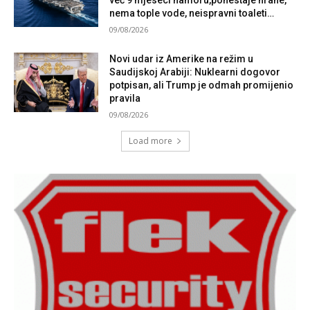
već 9 mjeseci namoru,ponestaje hrane,
nema tople vode, neispravni toaleti…
09/08/2026
Novi udar iz Amerike na režim u
Saudijskoj Arabiji: Nuklearni dogovor
potpisan, ali Trump je odmah promijenio
pravila
09/08/2026
Load more