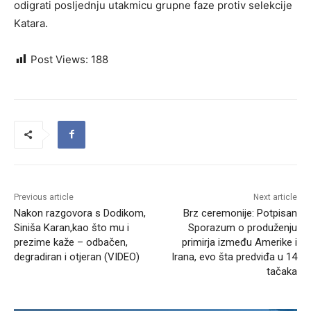
odigrati posljednju utakmicu grupne faze protiv selekcije
Katara.
Post Views:
188
Previous article
Next article
Nakon razgovora s Dodikom,
Brz ceremonije: Potpisan
Siniša Karan,kao što mu i
Sporazum o produženju
prezime kaže – odbačen,
primirja između Amerike i
degradiran i otjeran (VIDEO)
Irana, evo šta predviđa u 14
tačaka