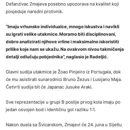
Defanzivac Zmajeva posebno upozorava na kvalitet koji
posjeduje naredni protivnik.
“Imaju vrhunske individualce, mnogo iskustva i navikli
su igrati velike utakmice. Moramo biti disciplinovani,
dobro analizirati njihove vrline i maksimalno iskoristiti
prilike koje nam se ukažu. Na ovakvom nivou takmičenja
detalji odlučuju pobjednika”, naglasio je Radeljić.
Glavni sudija utakmice je Žoao Pinjeiro iz Portugala, dok
će mu asistirati sunarodnici Bruno Žezus i Lusijano Maja.
Četvrti sudija bit će Japanac Jusuke Araki.
Sve reprezentacije u grupi B poslije prvog kola imaju po
jedan osvojen bod i identičnu gol razliku 1:1.
Nakon duela sa Švicarskom, Zmajevi će 24. juna u Sijetlu