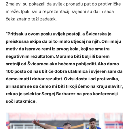
Zmajevi su pokazali da uvijek pronađu put do protivničke
mreže. Ipak, svi u reprezentaciji svjesni su da ih sada
čeka znatno teži zadatak.
“Pritisak u ovom poslu uvijek postoji, a Švicarska je
preiskusna ekipa da bi to imalo utjecaj na njih. Oni imaju
motiv da isprave remi iz prvog kola, koji se smatra
negativnim rezultatom. Moramo biti bolji ili barem
sretniji od Švicaraca ako hoćemo pobijediti. Ako damo
100 posto od nas bit će dobra utakmica i uvjeren sam da
ćemo imati i dobar rezultat. Ovisi dosta i od protivnika,
ali nadam se da ćemo mi biti ti koji ćemo na kraju slaviti”,
rekao je selektor Sergej Barbarez na pres konferenciji
uoči utakmice.