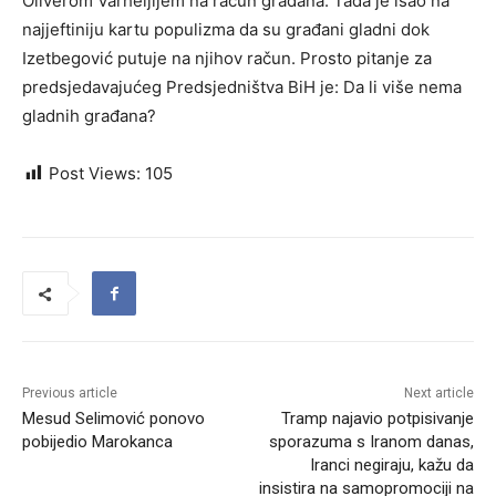
Oliverom Varheljijem na račun građana. Tada je išao na
najjeftiniju kartu populizma da su građani gladni dok
Izetbegović putuje na njihov račun. Prosto pitanje za
predsjedavajućeg Predsjedništva BiH je: Da li više nema
gladnih građana?
Post Views:
105
Previous article
Next article
Mesud Selimović ponovo
Tramp najavio potpisivanje
pobijedio Marokanca
sporazuma s Iranom danas,
Iranci negiraju, kažu da
insistira na samopromociji na