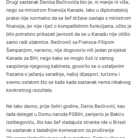
Drugi sastanak Denisa Bećirovića bio je, ni manje ni više,
nego sa ministrom finansija Kanade. Iako u diplomatskoj
praksi nije normalno da se šef države sastaje s ministrom
finansija, jer nije riječ o kompatibilnim funkcijama, očito je
bilo potrebno prikazati javnosti da se u Kanadu nije otišlo
samo radi utakmice. Bećirović sa Fransoa-Filipom
Šampanjom, naravno, nije dogovorio niti jedan projekat
Kanade za BiH, nego kako se moglo čuti iz samog
saopćenja njegovog kabineta, govorilo se o ustaljenim
frazama o jačanju saradnje, našoj dijaspori, turizmu i
svemu ostalom što se kaže kada sastanak nema nikakvog
konkretnog rezultata.
Ne tako davno, prije četiri godine, Denis Bećirović, kao
tada delegat u Domu naroda PSBiH, zamjerio je Bakiru
Izetbegoviću, što kao šef vladajuće stranke ide u Brisel
na sastanak s tadašnjim komesarom za proširenje