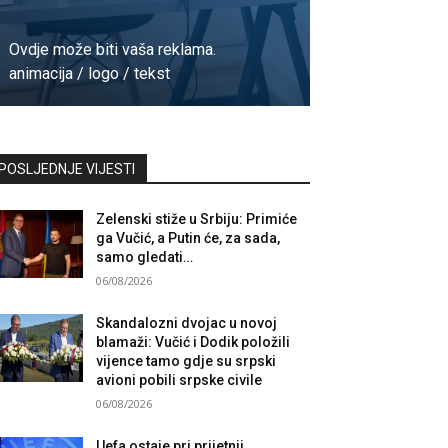
Ovdje može biti vaša reklama.
animacija / logo / tekst
Kontaktirajte nas
POSLJEDNJE VIJESTI
Zelenski stiže u Srbiju: Primiće
ga Vučić, a Putin će, za sada,
samo gledati…
06/08/2026
Skandalozni dvojac u novoj
blamaži: Vučić i Dodik položili
vijence tamo gdje su srpski
avioni pobili srpske civile
06/08/2026
Uefa ostaje pri prijetnji