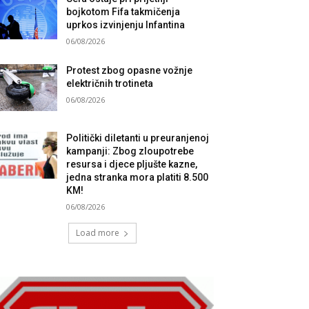
bojkotom Fifa takmičenja
uprkos izvinjenju Infantina
06/08/2026
Protest zbog opasne vožnje
električnih trotineta
06/08/2026
Politički diletanti u preuranjenoj
kampanji: Zbog zloupotrebe
resursa i djece pljušte kazne,
jedna stranka mora platiti 8.500
KM!
06/08/2026
Load more