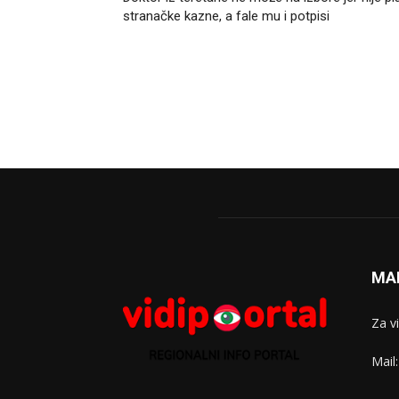
stranačke kazne, a fale mu i potpisi
MA
Za v
Mail