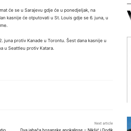
mat će se u Sarajevu gdje će u ponedjeljak, na
an kasnije će otputovati u St. Louis gdje se 6. juna, u
ame.
. juna protiv Kanade u Torontu. Šest dana kasnije u
a u Seattleu protiv Katara.
Next article
atio
Dva jahača bosanske apokalipse – Nikšić i Dodik