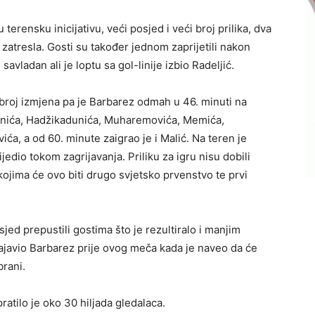
erensku inicijativu, veći posjed i veći broj prilika, dva
e zatresla. Gosti su također jednom zaprijetili nakon
avladan ali je loptu sa gol-linije izbio Radeljić.
broj izmjena pa je Barbarez odmah u 46. minuti na
urnića, Hadžikadunića, Muharemovića, Memića,
a, a od 60. minute zaigrao je i Malić. Na teren je
jedio tokom zagrijavanja. Priliku za igru nisu dobili
 kojima će ovo biti drugo svjetsko prvenstvo te prvi
sjed prepustili gostima što je rezultiralo i manjim
i najavio Barbarez prije ovog meča kada je naveo da će
brani.
atilo je oko 30 hiljada gledalaca.