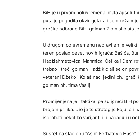
BiH je u prvom poluvremena imala apsolutnu t
puta je pogodila okvir gola, ali se mreža nij
greške odbrane BiH, golman Zlomislić bio je s
U drugom poluvremenu napravljen je veliki 
teren poslao devet novih igrača: Bašića, B
Hadžiahmetovića, Mahmića, Čelika i Demirović
trebao i treći golman Hadžikić ali se on povri
veterani Džeko i Kolašinac, jedini bh. igrači
golman bh. tima Vasilj.
Promijenjena je i taktika, pa su igrači BiH po
brojem prilika. Dio je to strategije koju je 
isprobati nekoliko varijanti i u napadu i u od
Susret na stadionu “Asim Ferhatović Hase” pr