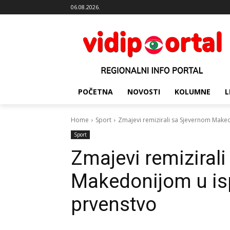
06.08.2026.
POČETNA
NOVOSTI
KOLUMNE
L
Home
Sport
Zmajevi remizirali sa Sjevernom Maked
Sport
Zmajevi remiziral
Makedonijom u isp
prvenstvo