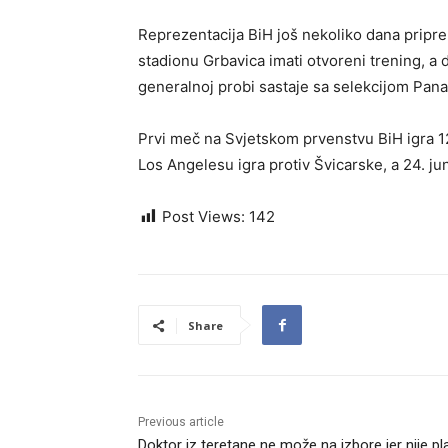
Reprezentacija BiH još nekoliko dana pripre
stadionu Grbavica imati otvoreni trening, a d
generalnoj probi sastaje sa selekcijom Pan
Prvi meč na Svjetskom prvenstvu BiH igra 12
Los Angelesu igra protiv Švicarske, a 24. jun
Post Views:
142
Share
Previous article
Doktor iz teretane ne može na izbore jer nije pl