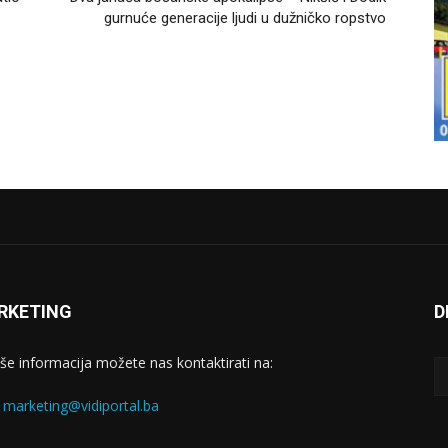
gurnuće generacije ljudi u dužničko ropstvo
RKETING
D
iše informacija možete nas kontaktirati na:
:
marketing@vidiportal.ba