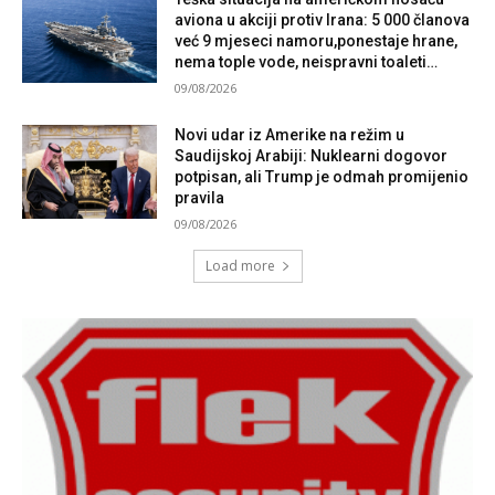
aviona u akciji protiv Irana: 5 000 članova
već 9 mjeseci namoru,ponestaje hrane,
nema tople vode, neispravni toaleti…
09/08/2026
Novi udar iz Amerike na režim u
Saudijskoj Arabiji: Nuklearni dogovor
potpisan, ali Trump je odmah promijenio
pravila
09/08/2026
Load more