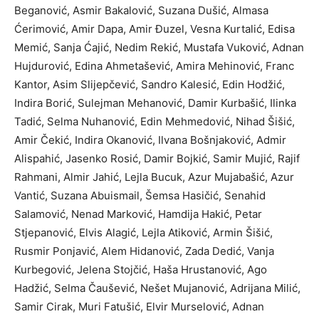
Beganović, Asmir Bakalović, Suzana Dušić, Almasa
Ćerimović, Amir Dapa, Amir Đuzel, Vesna Kurtalić, Edisa
Memić, Sanja Ćajić, Nedim Rekić, Mustafa Vuković, Adnan
Hujdurović, Edina Ahmetašević, Amira Mehinović, Franc
Kantor, Asim Slijepčević, Sandro Kalesić, Edin Hodžić,
Indira Borić, Sulejman Mehanović, Damir Kurbašić, Ilinka
Tadić, Selma Nuhanović, Edin Mehmedović, Nihad Šišić,
Amir Čekić, Indira Okanović, Ilvana Bošnjaković, Admir
Alispahić, Jasenko Rosić, Damir Bojkić, Samir Mujić, Rajif
Rahmani, Almir Jahić, Lejla Bucuk, Azur Mujabašić, Azur
Vantić, Suzana Abuismail, Šemsa Hasičić, Senahid
Salamović, Nenad Marković, Hamdija Hakić, Petar
Stjepanović, Elvis Alagić, Lejla Atiković, Armin Šišić,
Rusmir Ponjavić, Alem Hidanović, Zada Dedić, Vanja
Kurbegović, Jelena Stojčić, Haša Hrustanović, Ago
Hadžić, Selma Čaušević, Nešet Mujanović, Adrijana Milić,
Samir Cirak, Muri Fatušić, Elvir Murselović, Adnan