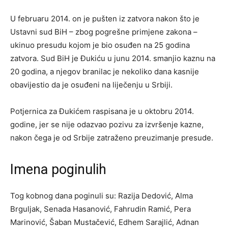
U februaru 2014. on je pušten iz zatvora nakon što je
Ustavni sud BiH – zbog pogrešne primjene zakona –
ukinuo presudu kojom je bio osuđen na 25 godina
zatvora. Sud BiH je Đukiću u junu 2014. smanjio kaznu na
20 godina, a njegov branilac je nekoliko dana kasnije
obavijestio da je osuđeni na liječenju u Srbiji.
Potjernica za Đukićem raspisana je u oktobru 2014.
godine, jer se nije odazvao pozivu za izvršenje kazne,
nakon čega je od Srbije zatraženo preuzimanje presude.
Imena poginulih
Tog kobnog dana poginuli su: Razija Dedović, Alma
Brguljak, Senada Hasanović, Fahrudin Ramić, Pera
Marinović, Šaban Mustačević, Edhem Sarajlić, Adnan