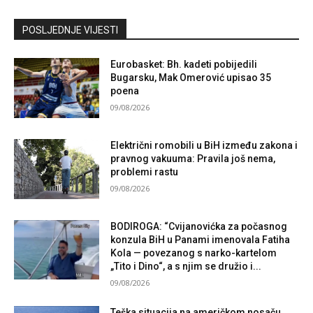
Kontaktirajte nas
POSLJEDNJE VIJESTI
Eurobasket: Bh. kadeti pobijedili
Bugarsku, Mak Omerović upisao 35
poena
09/08/2026
Električni romobili u BiH između zakona i
pravnog vakuuma: Pravila još nema,
problemi rastu
09/08/2026
BODIROGA: “Cvijanovićka za počasnog
konzula BiH u Panami imenovala Fatiha
Kola — povezanog s narko-kartelom
„Tito i Dino“, a s njim se družio i...
09/08/2026
Teška situacija na američkom nosaču