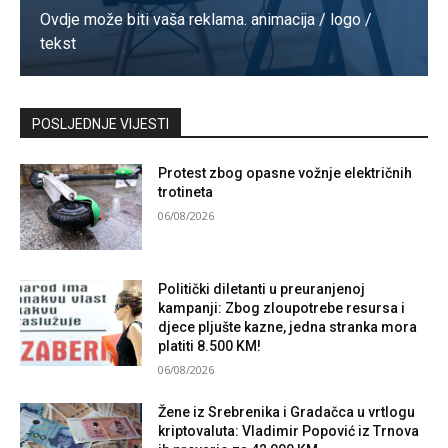
Ovdje može biti vaša reklama. animacija / logo /
tekst
Kontaktirajte nas
POSLJEDNJE VIJESTI
Protest zbog opasne vožnje električnih
trotineta
06/08/2026
Politički diletanti u preuranjenoj
kampanji: Zbog zloupotrebe resursa i
djece pljušte kazne, jedna stranka mora
platiti 8.500 KM!
06/08/2026
Žene iz Srebrenika i Gradačca u vrtlogu
kriptovaluta: Vladimir Popović iz Trnova