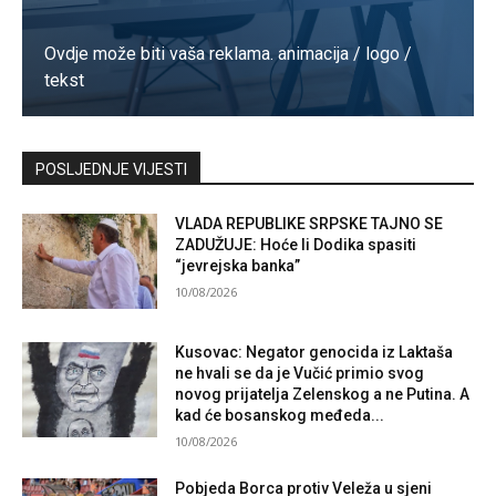
Ovdje može biti vaša reklama. animacija / logo /
tekst
Kontaktirajte nas
POSLJEDNJE VIJESTI
VLADA REPUBLIKE SRPSKE TAJNO SE
ZADUŽUJE: Hoće li Dodika spasiti
“jevrejska banka”
10/08/2026
Kusovac: Negator genocida iz Laktaša
ne hvali se da je Vučić primio svog
novog prijatelja Zelenskog a ne Putina. A
kad će bosanskog međeda...
10/08/2026
Pobjeda Borca protiv Veleža u sjeni