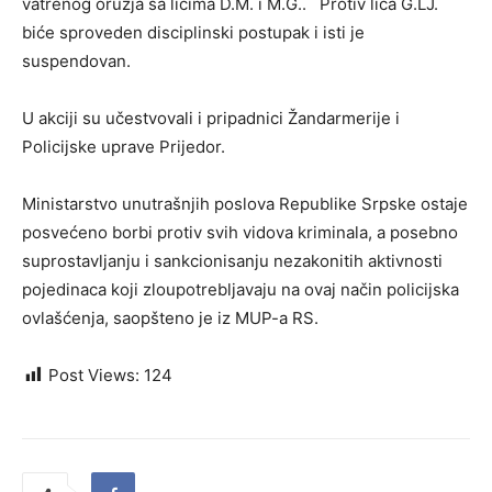
vatrenog oružja sa licima D.M. i M.G.. Protiv lica G.LJ.
biće sproveden disciplinski postupak i isti je
suspendovan.
U akciji su učestvovali i pripadnici Žandarmerije i
Policijske uprave Prijedor.
Ministarstvo unutrašnjih poslova Republike Srpske ostaje
posvećeno borbi protiv svih vidova kriminala, a posebno
suprostavljanju i sankcionisanju nezakonitih aktivnosti
pojedinaca koji zloupotrebljavaju na ovaj način policijska
ovlašćenja, saopšteno je iz MUP-a RS.
Post Views:
124