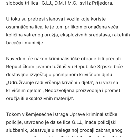
slobode tri lica –G.LJ., D.M. i M.G., svi iz Prijedora.
U toku su pretresi stanova i vozila koje koriste
osumnjičena lica, te je tom prilikom pronađena veća
količina vatrenog oružja, eksplozivnih sredstava, raketnih
bacača i municije.
Navedeni će nakon kriminalističke obrade biti predati
Republičkom javnom tužilaštvu Republike Srpske biće
dostavljne izvještaj o počinjenom krivičnom djelu
„Udruživanje radi vršenja krivičnih djela“, a u vezi sa
krivičnim djelom „Nedozvoljena proizvodnja i promet
oružja ili eksplozivnih materija“.
Tokom višemjesečne istrage Uprave kriminalističke
policije, utvrđeno je da se lice G.LJ., inače policijski
službenik, učestvuje u nelegalnoj prodaji zabranjenog